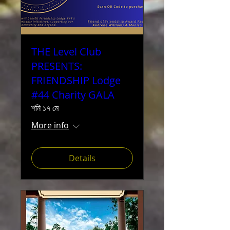
THE Level Club
PRESENTS:
FRIENDSHIP Lodge
#44 Charity GALA
শনি ১৭ মে
More info
Details