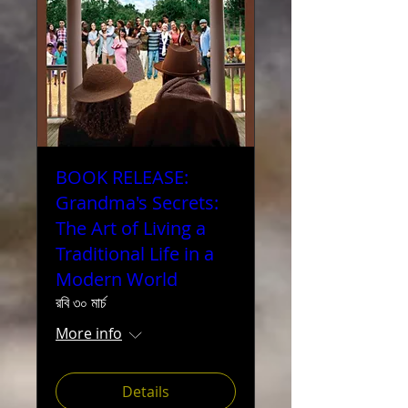
BOOK RELEASE:
Grandma's Secrets:
The Art of Living a
Traditional Life in a
Modern World
রবি ৩০ মার্চ
More info
Details