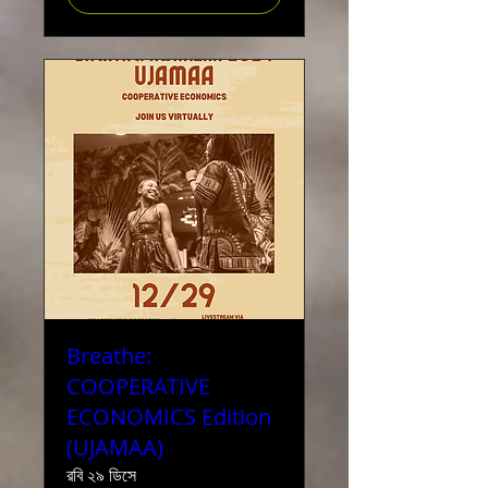
Breathe:
COOPERATIVE
ECONOMICS Edition
(UJAMAA)
রবি ২৯ ডিসে