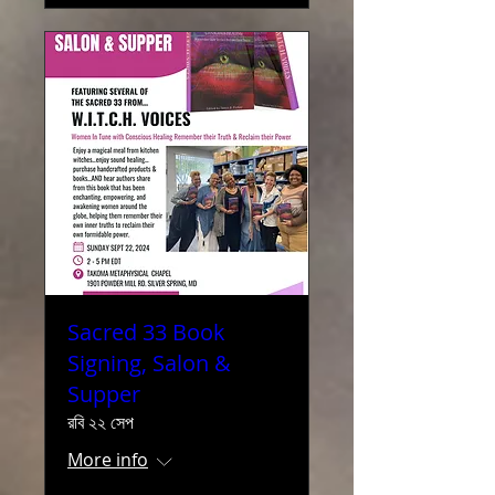
Sacred 33 Book
Signing, Salon &
Supper
রবি ২২ সেপ
More info