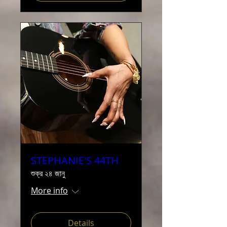
STEPHANIE'S 44TH
শুক্র ২৪ জানু
More info
Details