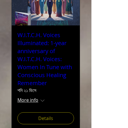
W.I.T.C.H. Voices
Illuminated: 1-year
anniversary of
W.I.T.C.H. Voices:
Women In Tune with
Conscious Healing
Remember
শনি ২১ ডিসে
More info
Details